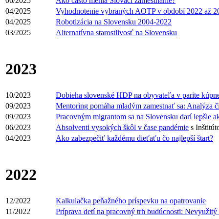
06/2025
Ako často menia Slováci zamestnanie?
04/2025
Vyhodnotenie vybraných AOTP v období 2022 až 2
04/2025
Robotizácia na Slovensku 2004-2022
03/2025
Alternatívna starostlivosť na Slovensku
2023
10/2023
Dobieha slovenské HDP na obyvateľa v parite kúpnej
09/2023
Mentoring pomáha mladým zamestnať sa: Analýza čis
09/2023
Pracovným migrantom sa na Slovensku darí lepšie 
06/2023
Absolventi vysokých škôl v čase pandémie
s Inštitú
04/2023
Ako zabezpečiť každému dieťaťu čo najlepší štart?
2022
12/2022
Kalkulačka peňažného príspevku na opatrovanie
11/2022
Príprava detí na pracovný trh budúcnosti: Nevyužitý 