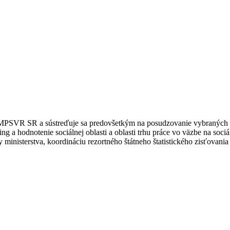
MPSVR SR a sústreďuje sa predovšetkým na posudzovanie vybraných vpl
 a hodnotenie sociálnej oblasti a oblasti trhu práce vo väzbe na soc
 ministerstva, koordináciu rezortného štátneho štatistického zisťovan